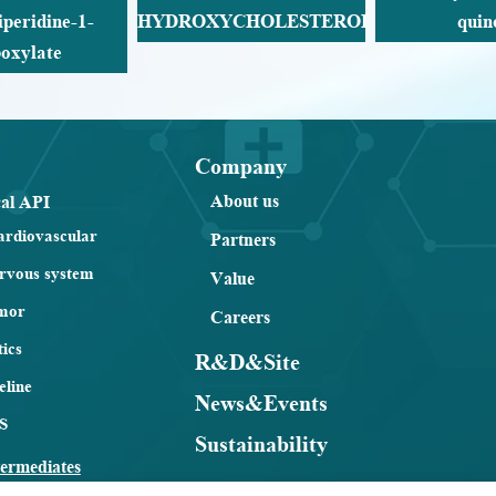
HYDROXYCHOLESTEROL
quinone
Company
About us
al API
ardiovascular
Partners
ervous system
Value
mor
Careers
tics
R&D&Site
line
News&Events
S
Sustainability
ermediates