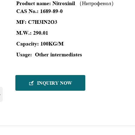
Product name:
Nitroxinil （Нитрофенол）
CAS No.:
1689-89-0
MF:
C7H3IN2O3
M.W.:
290.01
Capacity:
100KG/M
Usage:
Other intermediates
INQUIRY NOW

›