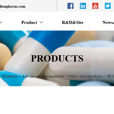
llionpharm.com
Product
R&D&Site
News


PRODUCTS
>
Products
>
Advanced Intermediates
>
Other intermediates
>
89-0