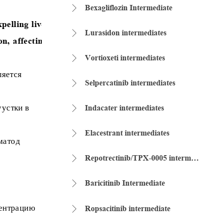
Bexagliflozin Intermediate

xpelling liver flukes. It is currently one of the effecti
Lurasidon intermediates

n, affecting energy metabolism, reducing the energy sup
Vortioxeti intermediates

ляется
Selpercatinib intermediates

уустки в
Indacater intermediates

Elacestrant intermediates

ематод
Repotrectinib/TPX-0005 intermediate

Baricitinib Intermediate

центрацию
Ropsacitinib intermediate
