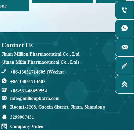
c

yl

Contact Us

Jinan Million Pharmaceutical Co., Ltd
(Jinan Milin Pharmaceutical Co., Ltd)

+86-13031714605 (Wechat）

+86-13031714605


+86-531-68659554

info@millionpharm.com

Room1-2208, Gaoxin district, Jinan, Shandong

3299907431

Company Video
