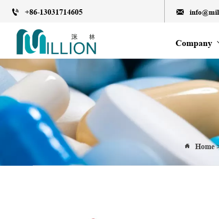
+86-13031714605
info@mi


Company
Home
