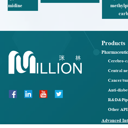
methylpiperidine-1-
carboxylate
Products
Pharmaceutic
Cerebro-c
Central n
Cancer/tu
Anti-diabe
R&D&Pipe
Other API
Advanced Int