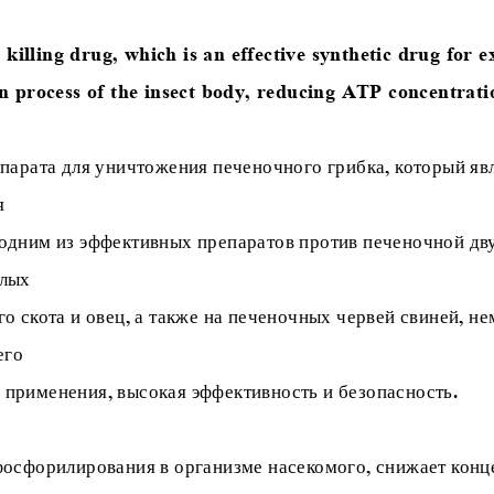
 killing drug, which is an effective synthetic drug for e
n process of the insect body, reducing ATP concentratio
епарата для уничтожения печеночного грибка, который яв
я
 одним из эффективных препаратов против печеночной дв
слых
о скота и овец, а также на печеночных червей свиней, н
 его
 применения, высокая эффективность и безопасность.
 фосфорилирования в организме насекомого, снижает кон