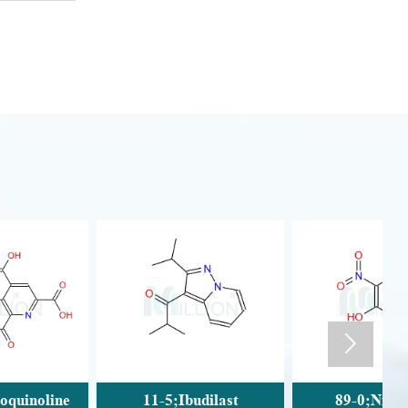

11-5;Ibudilast
89-0;Nitroxinil