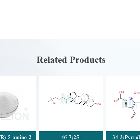
Related Products
46-7;25-
34-3;Pyrroloquinoline