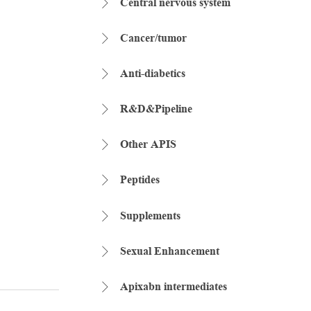
Central nervous system

Cancer/tumor

Anti-diabetics

R&D&Pipeline

Other APIS

Peptides

Supplements

Sexual Enhancement

Apixabn intermediates
