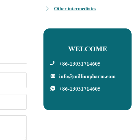
Other intermediates

WELCOME
+86-13031714605

info@millionpharm.com

+86-13031714605
